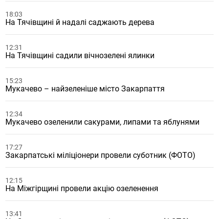
18:03
На Тячівщині й надалі саджають дерева
12:31
На Тячівщині садили вічнозелені ялинки
15:23
Мукачево – найзеленіше місто Закарпаття
12:34
Мукачево озеленили сакурами, липами та яблунями
17:27
Закарпатські міліціонери провели суботник (ФОТО)
12:15
На Міжгірщині провели акцію озеленення
13:41