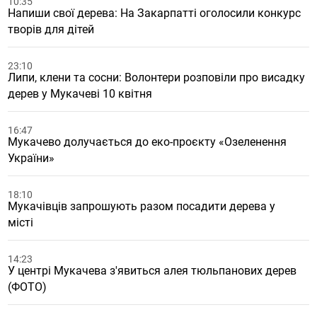
10:35
Напиши свої дерева: На Закарпатті оголосили конкурс
творів для дітей
23:10
Липи, клени та сосни: Волонтери розповіли про висадку
дерев у Мукачеві 10 квітня
16:47
Мукачево долучається до еко-проєкту «Озеленення
України»
18:10
Мукачівців запрошують разом посадити дерева у
місті
14:23
У центрі Мукачева з'явиться алея тюльпанових дерев
(ФОТО)