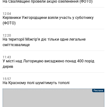
На Свалявщині провели акцію озеленення (ФОТО)
12:04
Керівники Ужгородщини взяли участь у суботнику
(ФОТО)
12:20
На території Міжгір’я діє тільки одне легальне
сміттєзвалище
11:43
У місті над Латорицею висаджено понад 400 порід
дерев
15:57
На Красному полі шумітимуть тополі