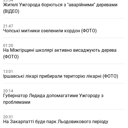
23:34
Жителі Ужгорода борються з "аварійними" деревами
(ВІДЕО)
21:47
Чопські митники озеленили кордон (ФОТО)
01:20
На Міжгірщині школярі активно висаджують дерева
(ФОТО)
13:01
Іршавські лікарі прибирали територію лікарні (ФОТО)
20:14
Губернатор Ледида допомагатиме Ужгороду з
проблемами
20:31
На Закарпатті буде парк Льодовикового періоду