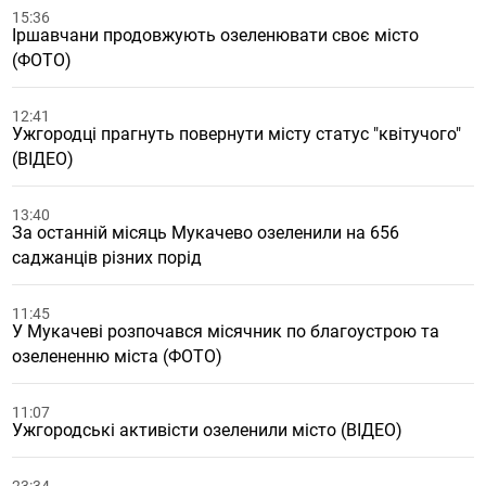
15:36
Іршавчани продовжують озеленювати своє місто
(ФОТО)
12:41
Ужгородці прагнуть повернути місту статус "квітучого"
(ВІДЕО)
13:40
За останній місяць Мукачево озеленили на 656
саджанців різних порід
11:45
У Мукачеві розпочався місячник по благоустрою та
озелененню міста (ФОТО)
11:07
Ужгородські активісти озеленили місто (ВІДЕО)